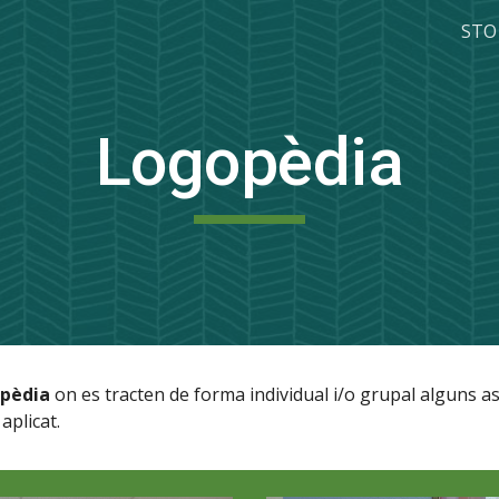
STO
ip to main content
Skip to navigat
Logopèdia
pèdia
on es tracten de forma individual i/o grupal alguns
a
aplicat.