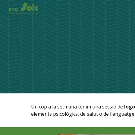
Sk
Un cop a la setmana tenim una sessió de
logo
elements psicològics, de salut o de llenguatge 